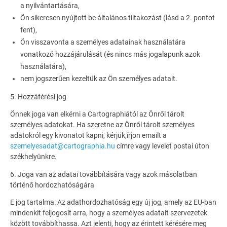
a nyilvántartására,
Ön sikeresen nyújtott be általános tiltakozást (lásd a 2. pontot
fent),
Ön visszavonta a személyes adatainak használatára
vonatkozó hozzájárulását (és nincs más jogalapunk azok
használatára),
nem jogszerűen kezeltük az Ön személyes adatait.
5. Hozzáférési jog
Önnek joga van elkérni a Cartographiától az Önről tárolt
személyes adatokat. Ha szeretne az Önről tárolt személyes
adatokról egy kivonatot kapni, kérjük,írjon emailt a
szemelyesadat@cartographia.hu
címre vagy levelet postai úton
székhelyünkre.
6. Joga van az adatai továbbítására vagy azok másolatban
történő hordozhatóságára
E jog tartalma: Az adathordozhatóság egy új jog, amely az EU-ban
mindenkit feljogosít arra, hogy a személyes adatait szervezetek
között továbbíthassa. Azt jelenti, hogy az érintett kérésére meg