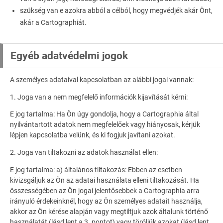
szükség van e azokra abból a célból, hogy megvédjék akár Önt,
akár a Cartographiát.
Egyéb adatvédelmi jogok
A személyes adataival kapcsolatban az alábbi jogai vannak:
1. Joga van a nem megfelelő információk kijavítását kérni:
E jog tartalma: Ha Ön úgy gondolja, hogy a Cartographia által
nyilvántartott adatok nem megfelelőek vagy hiányosak, kérjük
lépjen kapcsolatba velünk, és ki fogjuk javítani azokat.
2. Joga van tiltakozni az adatok használat ellen:
E jog tartalma: a) általános tiltakozás: Ebben az esetben
kivizsgáljuk az Ön az adatai használata elleni tiltakozását. Ha
összességében az Ön jogai jelentősebbek a Cartographia arra
irányuló érdekeinknél, hogy az Ön személyes adatait használja,
akkor az Ön kérése alapján vagy megtiltjuk azok általunk történő
használatát (lásd lent a 3. pontot) vagy töröljük azokat (lásd lent