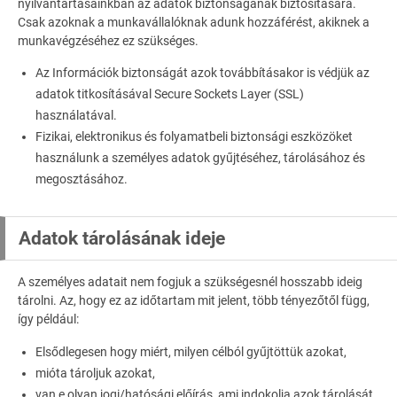
nyilvántartásainkban az adatok biztonságának biztosítására.
Csak azoknak a munkavállalóknak adunk hozzáférést, akiknek a
munkavégzéséhez ez szükséges.
Az Információk biztonságát azok továbbításakor is védjük az
adatok titkosításával Secure Sockets Layer (SSL)
használatával.
Fizikai, elektronikus és folyamatbeli biztonsági eszközöket
használunk a személyes adatok gyűjtéséhez, tárolásához és
megosztásához.
Adatok tárolásának ideje
A személyes adatait nem fogjuk a szükségesnél hosszabb ideig
tárolni. Az, hogy ez az időtartam mit jelent, több tényezőtől függ,
így például:
Elsődlegesen hogy miért, milyen célból gyűjtöttük azokat,
mióta tároljuk azokat,
van e olyan jogi/hatósági előírás, ami indokolja azok tárolását,