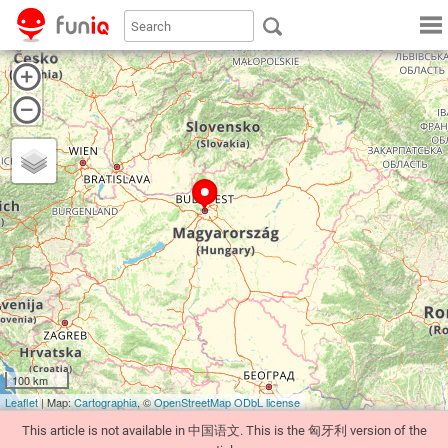
100 km
Leaflet
| Map:
Cartographia
, ©
OpenStreetMap
ODbL license
This article is not available in 中国语文. This is the 匈牙利 version of the