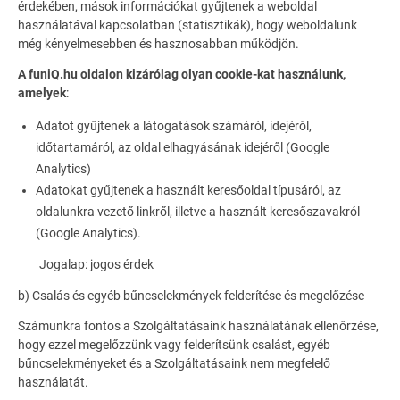
érdekében, mások információkat gyűjtenek a weboldal
használatával kapcsolatban (statisztikák), hogy weboldalunk
még kényelmesebben és hasznosabban működjön.
A funiQ.hu oldalon kizárólag olyan cookie-kat használunk,
amelyek
:
Adatot gyűjtenek a látogatások számáról, idejéről,
időtartamáról, az oldal elhagyásának idejéről (Google
Analytics)
Adatokat gyűjtenek a használt keresőoldal típusáról, az
oldalunkra vezető linkről, illetve a használt keresőszavakról
(Google Analytics).
Jogalap: jogos érdek
b) Csalás és egyéb bűncselekmények felderítése és megelőzése
Számunkra fontos a Szolgáltatásaink használatának ellenőrzése,
hogy ezzel megelőzzünk vagy felderítsünk csalást, egyéb
bűncselekményeket és a Szolgáltatásaink nem megfelelő
használatát.