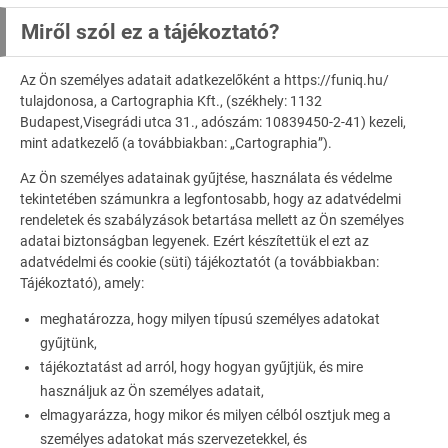
Miről szól ez a tájékoztató?
Az Ön személyes adatait adatkezelőként a https://funiq.hu/
tulajdonosa, a Cartographia Kft., (székhely: 1132
Budapest,Visegrádi utca 31., adószám: 10839450-2-41) kezeli,
mint adatkezelő (a továbbiakban: „Cartographia”).
Az Ön személyes adatainak gyűjtése, használata és védelme
tekintetében számunkra a legfontosabb, hogy az adatvédelmi
rendeletek és szabályzások betartása mellett az Ön személyes
adatai biztonságban legyenek. Ezért készítettük el ezt az
adatvédelmi és cookie (süti) tájékoztatót (a továbbiakban:
Tájékoztató), amely:
meghatározza, hogy milyen típusú személyes adatokat
gyűjtünk,
tájékoztatást ad arról, hogy hogyan gyűjtjük, és mire
használjuk az Ön személyes adatait,
elmagyarázza, hogy mikor és milyen célból osztjuk meg a
személyes adatokat más szervezetekkel, és