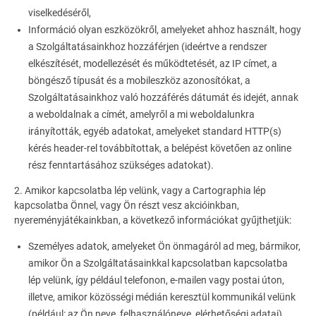
viselkedéséről,
Információ olyan eszközökről, amelyeket ahhoz használt, hogy
a Szolgáltatásainkhoz hozzáférjen (ideértve a rendszer
elkészítését, modellezését és működtetését, az IP címet, a
böngésző típusát és a mobileszköz azonosítókat, a
Szolgáltatásainkhoz való hozzáférés dátumát és idejét, annak
a weboldalnak a címét, amelyről a mi weboldalunkra
irányították, egyéb adatokat, amelyeket standard HTTP(s)
kérés header-rel továbbítottak, a belépést követően az online
rész fenntartásához szükséges adatokat).
2. Amikor kapcsolatba lép velünk, vagy a Cartographia lép
kapcsolatba Önnel, vagy Ön részt vesz akcióinkban,
nyereményjátékainkban, a következő információkat gyűjthetjük:
Személyes adatok, amelyeket Ön önmagáról ad meg, bármikor,
amikor Ön a Szolgáltatásainkkal kapcsolatban kapcsolatba
lép velünk, így például telefonon, e-mailen vagy postai úton,
illetve, amikor közösségi médián keresztül kommunikál velünk
(például: az Ön neve, felhasználóneve, elérhetőségi adatai),